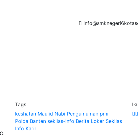
info@smknegeri6kotase
SISTEM INFORMASI
HUBUNGI KAMI
Tags
Ik
keshatan
Maulid Nabi
Pengumuman
pmr
Polda Banten
sekilas-info
Berita
Loker
Sekilas
Info
Karir
O.