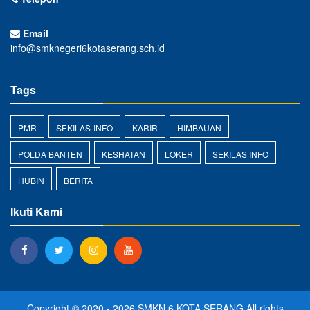
-
Email
info@smknegeri6kotaserang.sch.id
Tags
PMR
SEKILAS-INFO
KARIR
HIMBAUAN
POLDA BANTEN
KESHATAN
LOKER
SEKILAS INFO
HUBIN
BERITA
Ikuti Kami
Copyright © 2020 - 2026
SMKN 6 KOTA SERANG
All rights